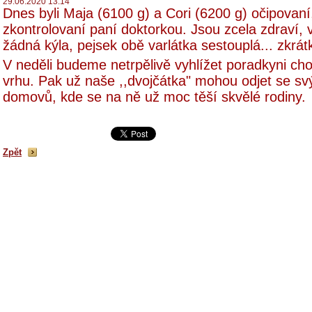
29.06.2020 13:14
Dnes byli Maja (6100 g) a Cori (6200 g) očipovan
zkontrolovaní paní doktorkou. Jsou zcela zdraví, 
žádná kýla, pejsek obě varlátka sestouplá... zkrát
V neděli budeme netrpělivě vyhlížet poradkyni cho
vrhu. Pak už naše ,,dvojčátka" mohou odjet se svý
domovů, kde se na ně už moc těší skvělé rodiny.
Zpět