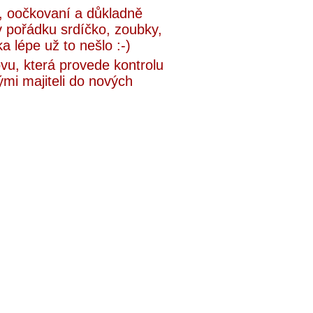
í, oočkovaní a důkladně
v pořádku srdíčko, zoubky,
ka lépe už to nešlo :-)
vu, která provede kontrolu
mi majiteli do nových