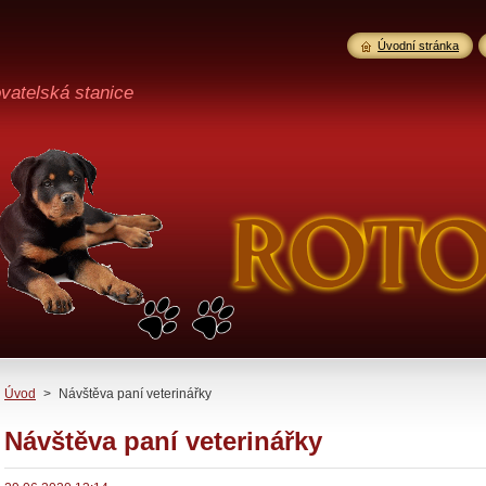
Úvodní stránka
vatelská stanice
Úvod
>
Návštěva paní veterinářky
Návštěva paní veterinářky