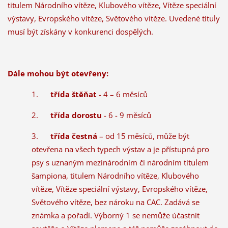
titulem Národního vítěze, Klubového vítěze, Vítěze speciální
výstavy, Evropského vítěze, Světového vítěze. Uvedené tituly
musí být získány v konkurenci dospělých.
Dále mohou být otevřeny:
1.
třída štěňat
- 4 – 6 měsíců
2.
třída dorostu
- 6 - 9 měsíců
3.
třída čestná
– od 15 měsíců, může být
otevřena na všech typech výstav a je přístupná pro
psy s uznaným mezinárodním či národním titulem
šampiona, titulem Národního vítěze, Klubového
vítěze, Vítěze speciální výstavy, Evropského vítěze,
Světového vítěze, bez nároku na CAC. Zadává se
známka a pořadí. Výborný 1 se nemůže účastnit