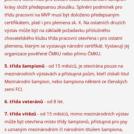
krásy složit předepsanou zkoušku. Splnění podmínek pro
třídu pracovní na MVP musí být doloženo předepsaným
certifikátem, platí i pro plemena sk. X. Na ostatních druzích
výstav může být na základě požadavku příslušného
chovatelského klubu třída pracovní otevřena i pro ostatní
plemena, kterým se vystavuje národní certifikát. Vystavují jej
organizace pověřené ČMKU nebo přímo ČMKU.
5. třída šampionů
- od 15 měsíců, je otevírána pouze na
mezinárodních výstavách a přístupná psům, kteří získali titul
Mezinárodní šampion, nebo šampiona některé ze členských
zemí FCI.
6. třída veteránů
- od 8 let.
7. třída vítězů
- od 15 měsíců, mimo mezinárodních výstav
může být otevřena místo třídy šampionů, přístupná pro psy
s uznaným mezinárodním či národním titulem šampiona,