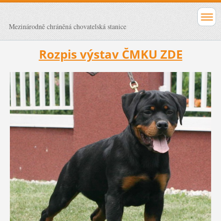
Mezinárodně chráněná chovatelská stanice
Rozpis výstav ČMKU ZDE