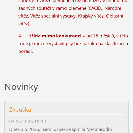
soutěže o Vítěze plemene a též nemůže zasáhnout do
žádných soutěží v rámci plemene (CACIB, Národní
vítěz, Vítěz speciální výstavy, Krajský vítěz, Oblastní
vítěz)
4.
třída mimo konkurenci
– od 15 měsíců, v této
třídě je možné vystavit psy bez nároku na klasifikaci a
pořadí.
Novinky
Zkouška
03.05.2026 19:09
Dnes 3.5.2026, jsem úspěšně splnila Mezinárodní