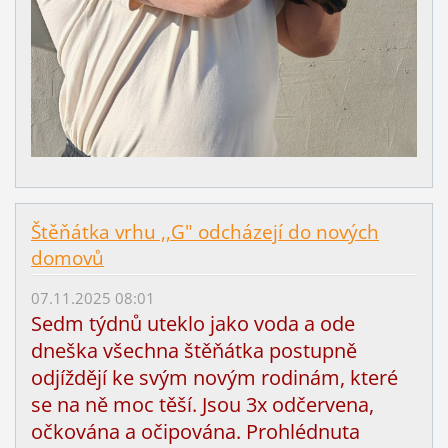
Štěňátka vrhu ,,G" odcházejí do nových
domovů
07.11.2025 08:01
Sedm týdnů uteklo jako voda a ode
dneška všechna štěňátka postupně
odjíždějí ke svým novým rodinám, které
se na ně moc těší. Jsou 3x odčervena,
očkována a očipována. Prohlédnuta