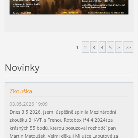
1
2
3
4
5
>
>>
Novinky
Zkouška
03.05.2026 19:09
Dnes 3.5.2026, jsem úspěšně splnila Mezinárodní
zkoušku BH-VT, s Frenou Rotobox (*4.4.2024) za
krásných 55 bodů, kterou posuzoval rozhodčí pan
Martin Matoušek. Velmi děkuji Milušce Labutové za