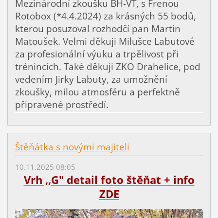
Mezinárodní zkoušku BH-VT, s Frenou
Rotobox (*4.4.2024) za krásných 55 bodů,
kterou posuzoval rozhodčí pan Martin
Matoušek. Velmi děkuji Milušce Labutové
za profesionální výuku a trpělivost při
trénincích. Také děkuji ZKO Drahelice, pod
vedením Jirky Labuty, za umožnění
zkoušky, milou atmosféru a perfektně
připravené prostředí.
Štěňátka s novými majiteli
10.11.2025 08:05
Vrh ,,G" detail foto štěňat + info
ZDE