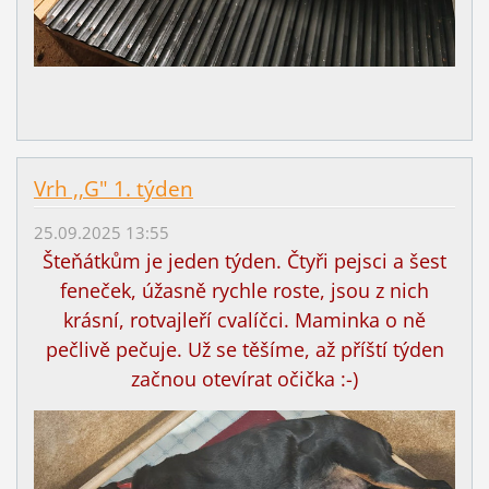
Vrh ,,G" 1. týden
25.09.2025 13:55
Šteňátkům je jeden týden. Čtyři pejsci a šest
feneček, úžasně rychle roste, jsou z nich
krásní, rotvajleří cvalíčci. Maminka o ně
pečlivě pečuje. Už se těšíme, až příští týden
začnou otevírat očička :-)