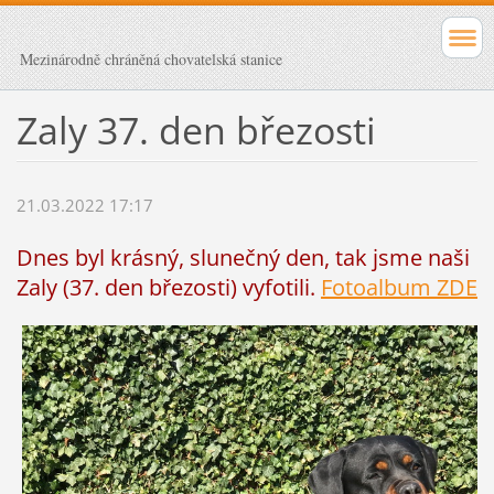
Mezinárodně chráněná chovatelská stanice
Zaly 37. den březosti
21.03.2022 17:17
Dnes byl krásný, slunečný den, tak jsme naši
Zaly (37. den březosti) vyfotili.
Fotoalbum ZDE