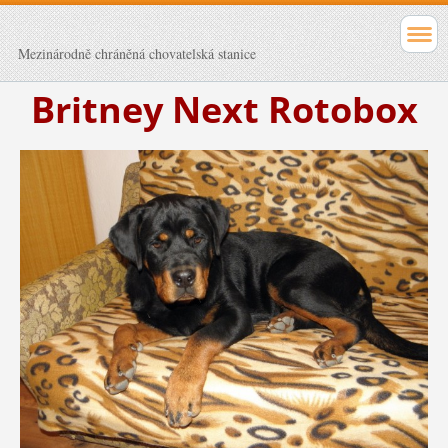
Mezinárodně chráněná chovatelská stanice
Britney Next Rotobox