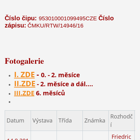
Číslo čipu:
Číslo
953010001099495
CZE
zápisu:
ČMKU/RTW/14946/16
Fotogalerie
I. ZDE
-
0. - 2. měsíce
II.ZDE
- 2. měsíce a dál....
III.ZDE
6. měsíců
Rozhodč
Datum
Výstava
Třída
Známka
P
í
Friedric