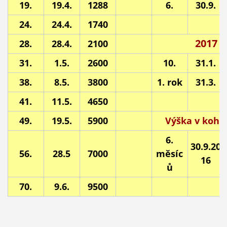
19.
19.4.
1288
6.
30.9.
24.
24.4.
1740
2017
28.
28.4.
2100
31.
1.5.
2600
10.
31.1.
38.
8.5.
3800
1. rok
31.3.
41.
11.5.
4650
49.
19.5.
5900
Výška v koho
6.
30.9.20
56.
28.5
7000
měsíc
16
ů
70.
9.6.
9500