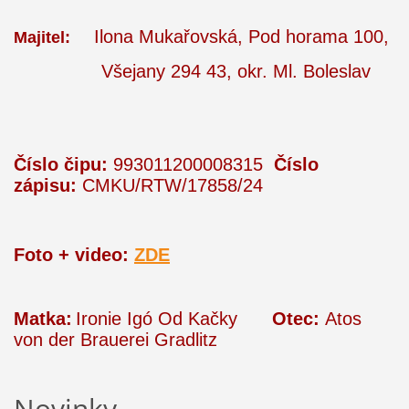
Ilona Mukařovská, Pod horama 100,
Majitel:
Všejany 294 43, okr. Ml. Boleslav
Číslo čipu:
993011200008315
Číslo
zápisu:
CMKU/RTW/17858/24
Foto + video:
ZDE
Matka:
Ironie Igó Od Kačky
Otec:
Atos
von der Brauerei Gradlitz
Novinky